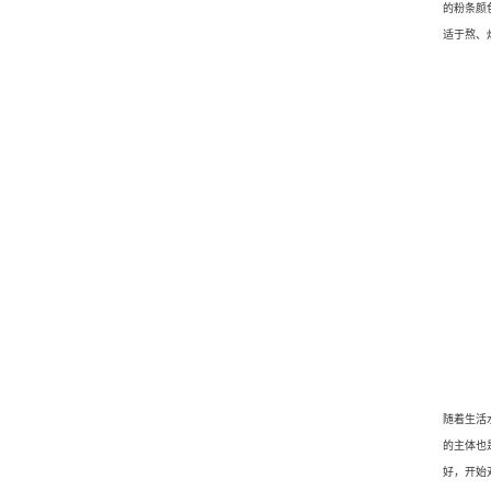
的粉条颜
适于熬、
随着生活
的主体也
好，开始