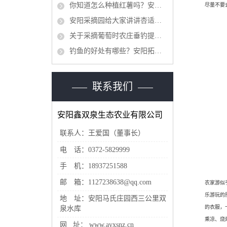
你知道怎么种植红薯吗？安阳采摘园对这个问题做出分析
尽量不要
安阳采摘园给大家讲讲杏适合什么时候采摘
关于采摘葡萄时农庄垂钓提示应注意的事项
钓鱼的好处有哪些？安阳拓展训练给你们简单介绍一下
联系我们
安阳鑫双泉生态农业有限公司
联系人：王爱国（董事长）
电 话：0372-5829999
手 机：18937251588
邮 箱：1127238638@qq.com
农家游似
乐游玩的
地 址：安阳马氏庄园西三公里双
的衣服，
泉水库
乘凉、烧
网 址： www.ayxsnz.cn