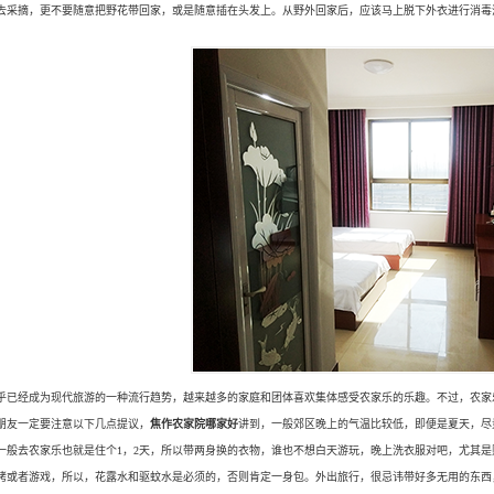
去采摘，更不要随意把野花带回家，或是随意插在头发上。从野外回家后，应该马上脱下外衣进行消毒
乎已经成为现代旅游的一种流行趋势，越来越多的家庭和团体喜欢集体感受农家乐的乐趣。不过，农家
朋友一定要注意以下几点提议，
焦作
农家院
哪家好
讲到，一般郊区晚上的气温比较低，即便是夏天，尽
一般去农家乐也就是住个1，2天，所以带两身换的衣物，谁也不想白天游玩，晚上洗衣服对吧，尤其是
烤或者游戏，所以，花露水和驱蚊水是必须的，否则肯定一身包。外出旅行，很忌讳带好多无用的东西