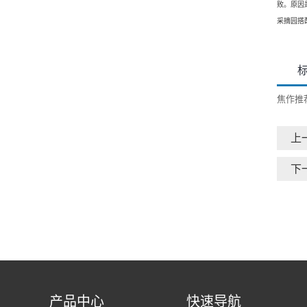
败。原因
采摘园搭
焦作推
上
下
产品中心
快速导航