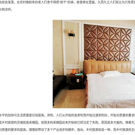
色就会发黑。在农村做粉条的老人们舍不得把"粉干"扔掉，故意掺在里面，久而久之人们就认为只有
炒和凉拌。
水平的加快与生活质量度日加提高。讲到，人们从开始的追求吃饱开始过渡到吃好，开始对质量的要求
是乡村旅游的灵魂就是采摘园。但很多的采摘园还未开始就已经注定了失败。原因是多方面的。随着生
对质量的要求的提高。慢慢就带动了多个产业进步的脚步。指出，乡村旅游就是一种，而乡村旅游的主