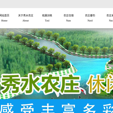
网站首页
关于秀水农庄
拓展训练
农庄住宿
农庄垂钓
农庄
Home
About
Tzxl
Nzzs
Nzcd
Nzc