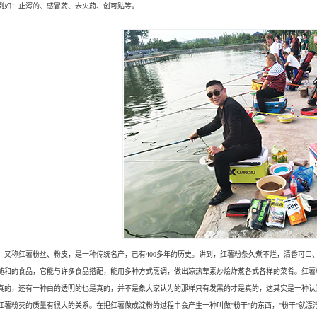
例如：止泻的、感冒药、去火药、创可贴等。
，又称红薯粉丝、粉皮，是一种传统名产，已有400多年的历史。讲到，红薯粉条久煮不烂，清香可口
随和的食品，它能与许多食品搭配，能用多种方式烹调，做出凉热荤素炒烩炸蒸各式各样的菜肴。红薯
真的，还有一种白的透明的也是真的，并不是象大家认为的那样只有发黑的才是真的，这其实是一种认
红薯粉芡的质量有很大的关系。在把红薯做成淀粉的过程中会产生一种叫做"粉干"的东西，"粉干"就漂