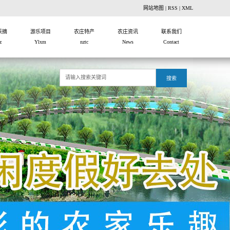
网站地图
|
RSS
|
XML
采摘
游乐项目
农庄特产
农庄资讯
联系我们
z
Ylxm
nztc
News
Contact