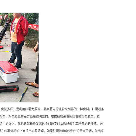
、食法多样，是利用红薯为原料，靠红薯内的淀粉来制作的一种食材。红薯粉条
粉条，粉条颜色的差异还是很明显的。根据经验来看纯红薯的粉条发黄、发
识上的误区。我也曾就粉条发黑这个问题专门请教过做手工粉条的老师傅。据
浮在红薯淀粉的上面很不容易清理。如果红薯淀粉中"粉干"的量多的话，做出来