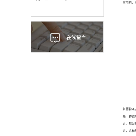
常用药，
红薯粉条
是一种很
青、都是
讲，这和