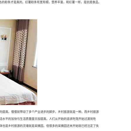
黑色的粉条才是真的。红薯粉条有宽有细，营养丰富，和红薯一样，是抗癌食品。
的提高。慢慢就带动了多个产业进步的脚步。乡村旅游就是一种。而乡村旅游
活水平的加快与生活质量度日加提高。人们从开始的追求吃饱开始过渡到吃
体也是乡村旅游的灵魂就是采摘园。但很多的采摘园还未开始就已经注定了失