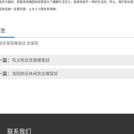
是多方面的。顾客来采摘园的初衷是为了缓解生活压力，是来体验不一样的生活的。所以，我们的出发
配的设施一定要完善，让大人小朋友有得做。
标签
荐农家院哪家好
农家院
,
一篇：
巩义附近住宿哪家好
一篇：
洛阳附近休闲农庄哪家好
联系我们