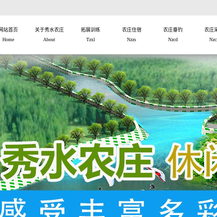
网站首页
关于秀水农庄
拓展训练
农庄住宿
农庄垂钓
农庄
Home
About
Tzxl
Nzzs
Nzcd
Nzc