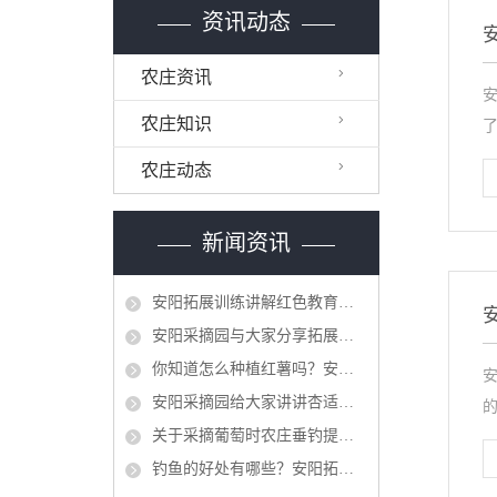
资讯动态
农庄资讯
农庄知识
了
农庄动态
新闻资讯
​安阳拓展训练讲解红色教育秉承党的十九大精神
​安阳采摘园与大家分享拓展训练计划有哪些
你知道怎么种植红薯吗？安阳采摘园对这个问题做出分析
安阳采摘园给大家讲讲杏适合什么时候采摘
的
关于采摘葡萄时农庄垂钓提示应注意的事项
钓鱼的好处有哪些？安阳拓展训练给你们简单介绍一下