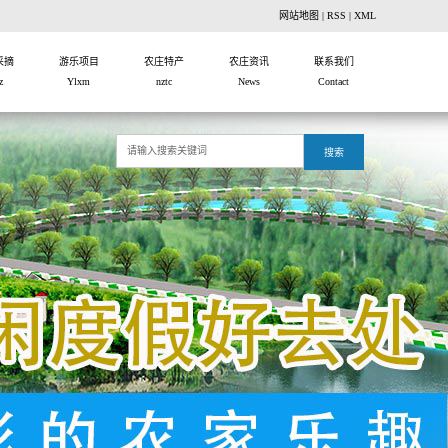
网站地图
|
RSS
|
XML
采摘
游乐项目
农庄特产
农庄资讯
联系我们
z
Ylxm
nztc
News
Contact