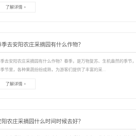
了解详情 +
春季去安阳农庄采摘园有什么作物？
春季去安阳农庄采摘园有什么作物？春季，是万物复苏、生机盎然的季节
季节里，各种果蔬纷纷成熟，为游客们提供了丰富的采...
了解详情 +
安阳农庄采摘园什么时间时候去好？