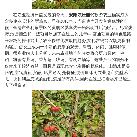
在农业经济日益发展的今天，
安阳
农庄垂钓
投资农业确实成为
众多企业关注的新热点。早在2012年，当房地产开发普遍低迷的时
候，金清市金利泉景区的黄朗区就率先开始出现“打字疲劳”。尽管烧
烤,池塘捕鱼和一些项目添加了在过去的几年中,普通项目的特色道路
在农场的操作给出了农业多样化发展的趋势,文化营销给农场更多的
内涵,并使农业成为一个新的复杂的观光、科普、休闲、健康和假
期。很多业内人士分析，未来农业地产的分类将会更加具体，例
如，将会有茶场、香草场、牧场、有机农场等。这些产业的细分不
仅带来了经济效益，而且是后现代农业发展的新载体。,山清水是美
丽的,空气清新,安静,,风景迷人,是特征,使健康休闲农业遗产类型,和
飞一块长湖生态域的面积,满足所有条件,因此在这里把看起来已经进
入了投资者。